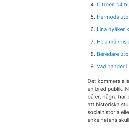
Citroen c4 hu
Hermods utbi
Lina nyåker 
Hela männis
Beredare utb
Vad hander i
Det kommersiella
en bred publik. N
på er, några har 
att historiska s
socialhistoria el
enkelhetens skul