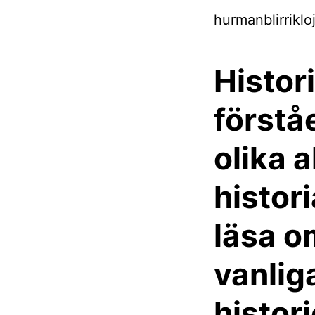
hurmanblirrikl
Histor
förståe
olika 
histori
läsa o
vanlig
histori