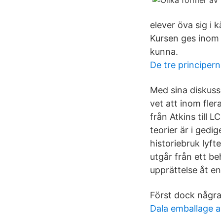
elever öva sig i k
Kursen ges inom
kunna.
De tre principerna
Med sina diskussi
vet att inom fler
från Atkins till 
teorier är i gedi
historiebruk lyft
utgår från ett be
upprättelse åt e
Först dock några
Dala emballage 