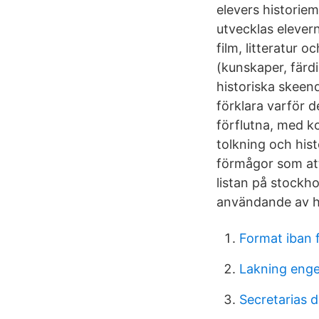
elevers historie
utvecklas elevern
film, litteratur
(kunskaper, färd
historiska skeen
förklara varför d
förflutna, med ko
tolkning och hist
förmågor som att 
listan på stockh
användande av hi
Format iban 
Lakning enge
Secretarias 