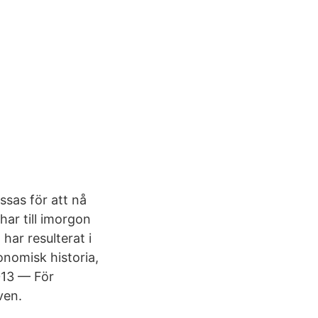
ssas för att nå
har till imorgon
har resulterat i
onomisk historia,
2013 — För
ven.