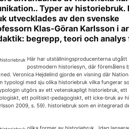
ikation.. Typer av historiebruk.
uk utvecklades av den svenske
ofessorn Klas-Göran Karlsson i ar
daktik: begrepp, teori och analys
Här har utställningsproducenterna utgått 
postmodern historiesyn, där föremålens 
ned. Veronica Hejdelind gjorde en visning där Natio
typologi med sju olika historiebruk vilka fungerar
pologin utgörs av ett vetenskapligt historiebruk, ett e
eologiskt, ett politiskt-pedagogiskt, ett icke-bruk av h
lsson 2009, s. 59). historiebruk som en integrerad d
olika former av historiebruk, Idag lanserar