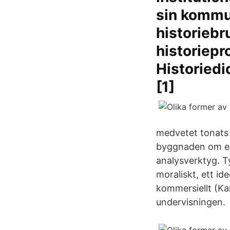
sin kommun
historiebr
historiepr
Historiedi
[1]
medvetet tonats 
byggnaden om en 
analysverktyg. Ty
moraliskt, ett id
kommersiellt (Kar
undervisningen.