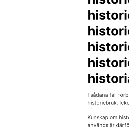
histor
histor
histor
histor
histori
I sådana fall för
historiebruk. Ic
Kunskap om histo
används är därfö