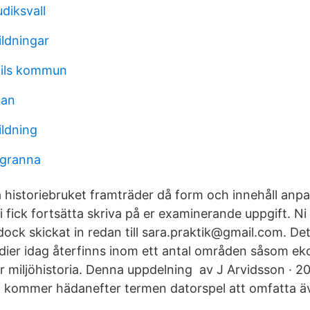
diksvall
ldningar
kils kommun
kan
ildning
 granna
 historiebruket framträder då form och innehåll anpa
i fick fortsätta skriva på er examinerande uppgift. Ni 
dock skickat in redan till sara.praktik@gmail.com. Det 
tudier idag återfinns inom ett antal områden såsom ek
ler miljöhistoria. Denna uppdelning av J Arvidsson · 
l kommer hädanefter termen datorspel att omfatta ä