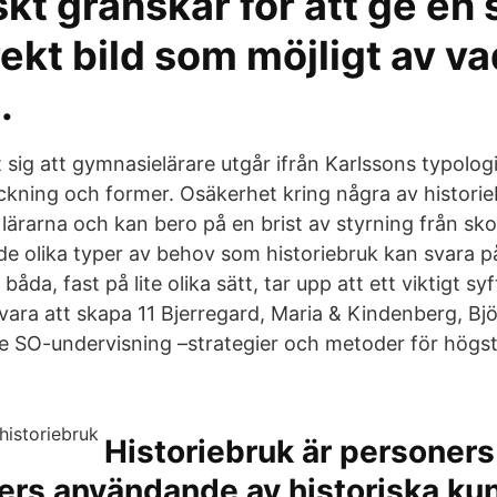
iskt granskar för att ge en 
ekt bild som möjligt av v
.
t sig att gymnasielärare utgår ifrån Karlssons typolo
räckning och former. Osäkerhet kring några av histori
ärarna och kan bero på en brist av styrning från sko
de olika typer av behov som historiebruk kan svara
båda, fast på lite olika sätt, tar upp att ett viktigt s
vara att skapa 11 Bjerregard, Maria & Kindenberg, Bjö
 SO-undervisning –strategier och metoder för högst
Historiebruk är personers
ners användande av historiska ku