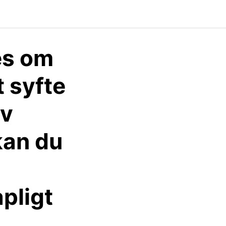
es om
t syfte
av
 kan du
pligt