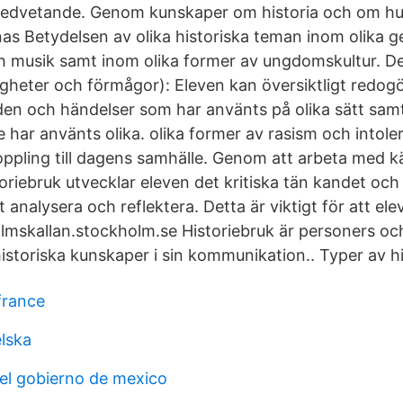
medvetande. Genom kunskaper om historia och om hur
as Betydelsen av olika historiska teman inom olika ge
 och musik samt inom olika former av ungdomskultur. 
igheter och förmågor): Eleven kan översiktligt redog
den och händelser som har använts på olika sätt samt
e har använts olika. olika former av rasism och intoler
ppling till dagens samhälle. Genom att arbeta med käll
oriebruk utvecklar eleven det kritiska tän­ kandet och
analysera och reflektera. Detta är viktigt för att ele
olmskallan.stockholm.se Historiebruk är personers och
storiska kunskaper i sin kommunikation.. Typer av hi
france
lska
del gobierno de mexico