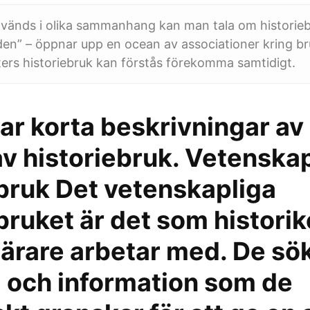
nvänds i olika sammanhang kan man tala om historieb
den” – öppnar upp en ocean av associationer kring br
rters historiebruk kan förstås förekomma samtidigt.
ar korta beskrivningar av
v historiebruk. Vetenskap
ebruk Det vetenskapliga
bruket är det som historik
lärare arbetar med. De sök
l och information som de