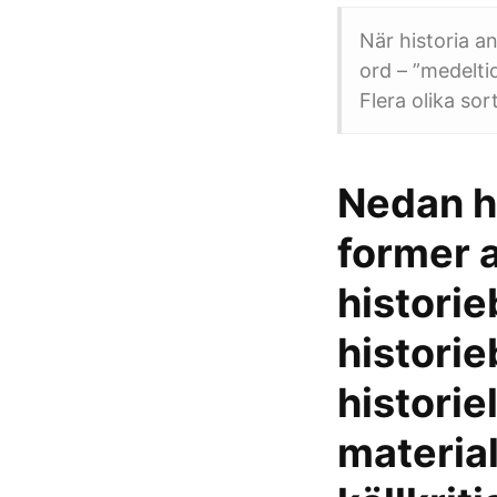
När historia a
ord – ”medelti
Flera olika so
Nedan h
former a
histori
historie
historie
materia