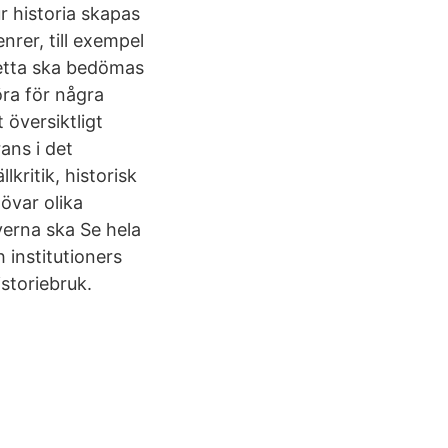
 historia skapas
nrer, till exempel
Detta ska bedömas
öra för några
 översiktligt
ans i det
kritik, historisk
 övar olika
verna ska Se hela
 institutioners
storiebruk.