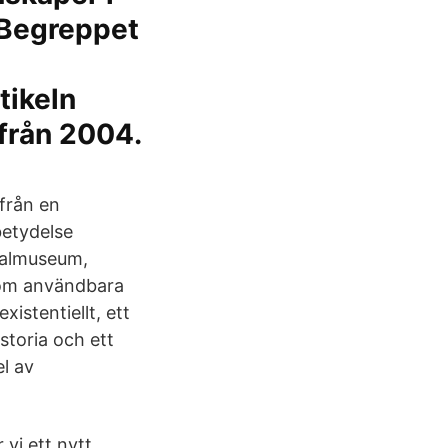
 Begreppet
tikeln
 från 2004.
från en
betydelse
nalmuseum,
 som användbara
xistentiellt, ett
istoria och ett
el av
 vi ett nytt