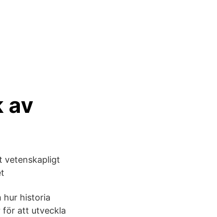
k av
tt vetenskapligt
et
hur historia
för att utveckla