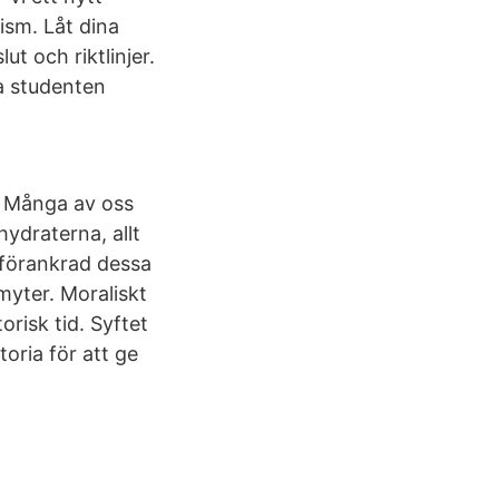
sism. Låt dina
ut och riktlinjer.
a studenten
s- Många av oss
hydraterna, allt
t förankrad dessa
myter. Moraliskt
orisk tid. Syftet
toria för att ge