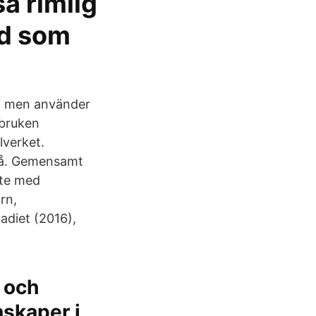
så rimlig
ad som
gi men använder
ebruken
lverket.
 på. Gemensamt
yfte med
rn,
adiet (2016),
 och
nskaper i