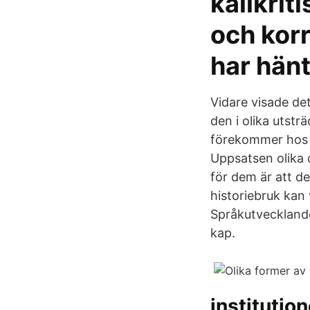
källkrit
och korr
har hänt
Vidare visade de
den i olika utst
förekommer hos l
Uppsatsen olika 
för dem är att de 
historiebruk kan 
Språkutvecklande
kap.
institutio