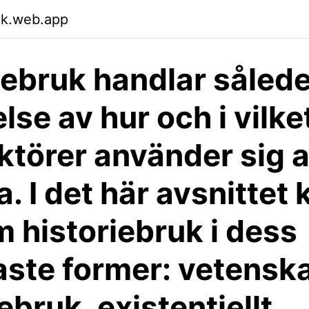
ojk.web.app
iebruk handlar såled
lse av hur och i vilke
aktörer använder sig 
a. I det här avsnittet
m historiebruk i dess
aste former: vetenska
ebruk, existentiellt