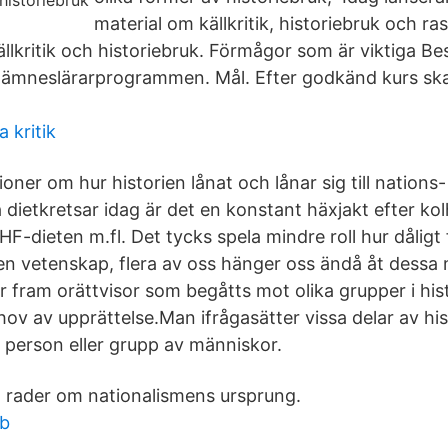
material om källkritik, historiebruk och ra
ällkritik och historiebruk. Förmågor som är viktiga Besl
 ämneslärarprogrammen. Mål. Efter godkänd kurs sk
 kritik
oner om hur historien lånat och lånar sig till nation
a dietkretsar idag är det en konstant häxjakt efter kol
LCHF-dieten m.fl. Det tycks spela mindre roll hur dålig
gen vetenskap, flera av oss hänger oss ändå åt dessa 
er fram orättvisor som begåtts mot olika grupper i hist
hov av upprättelse.Man ifrågasätter vissa delar av his
n person eller grupp av människor.
 rader om nationalismens ursprung.
ab